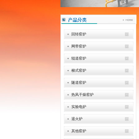
回转窑炉
网带窑炉
辊道窑炉
梭式窑炉
隧道窑炉
热风干燥窑炉
实验电炉
退火炉
其他窑炉