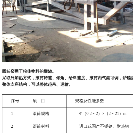
回转窑用于粉体物料的煅烧。
采取外加热方式，滚筒转速、倾角、给料速度、滚筒内气氛可调，炉膛
整体支座结构，可以整体起吊、运输。
序号
项 目
规格及性能参数
1
滚筒规格
Φ（0.2～2）×（2～21）m
2
滚筒材料
进口或国产不锈钢、耐热钢