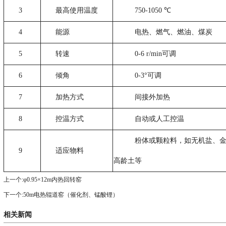
3
最高使用温度
750-1050 ℃
4
能源
电热、燃气、燃油、煤炭
5
转速
0-6 r/min可调
6
倾角
0-3°可调
7
加热方式
间接外加热
8
控温方式
自动或人工控温
粉体或颗粒料，如无机盐、金
9
适应物料
高龄土等
上一个:
φ0.95×12m内热回转窑
下一个:
50m电热辊道窑（催化剂、锰酸锂）
相关新闻