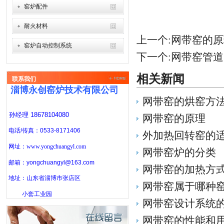
窑炉配件
耐火材料
上一个:
网带窑的原
窑炉自动控制系统
下一个:
网带窑管道
相关新闻
联系我们
淄博永创窑炉技术有限公司
网带窑的烘窑方
孙经理 18678104080
网带窑的原理
电话/传真：0533-8171406
外加热回转窑的
网址：www.yongchuangyl.com
网带窑炉的分类
邮箱：yongchuangyl@163.com
网带窑的加热方
地址：山东省淄博市张店区
网带窑属于哪种
小套工业园
网带窑设计系统
网带窑的性能和